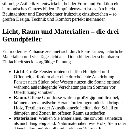
stimmige Ästhetik zu entwickeln, bei der Form und Funktion ein
harmonisches Ganzes bilden. Empfehlenswert ist es, Architekt,
Bauingenieur und Energieberater frühzeitig einzubeziehen – so
greifen Design, Technik und Komfort perfekt ineinander.
Licht, Raum und Materialien – die drei
Grundpfeiler
Ein modernes Zuhause zeichnet sich durch klare Linien, natürliche
Materialien und viel Tageslicht aus. Doch hinter der scheinbaren
Einfachheit steckt sorgfältige Planung.
Licht
: Große Fensterfronten schaffen Helligkeit und
Offenheit, erfordern aber eine durchdachte Ausrichtung.
Fenster nach Süden oder Westen nutzen die Sonne optimal,
während außenliegende Verschattungen im Sommer vor
Überhitzung schützen.
Raum
: Offene Grundrisse wirken großzügig und flexibel,
können aber akustische Herausforderungen mit sich bringen.
Holz, Textilien oder Akustikpaneele helfen, den Schall zu
dämpfen und Zonen im offenen Raum zu schaffen.
Materialien
: Wählen Sie Materialien, die sowohl ästhetisch
als auch langlebig sind. Naturmaterialien wie Holz, Stein oder
Ziegel altern würdevoll und verleihen Wärme. In