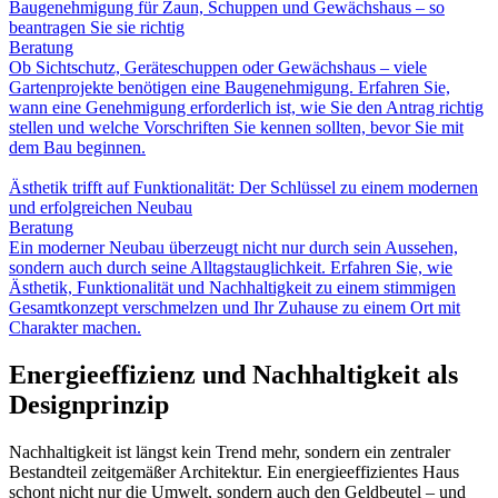
Baugenehmigung für Zaun, Schuppen und Gewächshaus – so
beantragen Sie sie richtig
Beratung
Ob Sichtschutz, Geräteschuppen oder Gewächshaus – viele
Gartenprojekte benötigen eine Baugenehmigung. Erfahren Sie,
wann eine Genehmigung erforderlich ist, wie Sie den Antrag richtig
stellen und welche Vorschriften Sie kennen sollten, bevor Sie mit
dem Bau beginnen.
Ästhetik trifft auf Funktionalität: Der Schlüssel zu einem modernen
und erfolgreichen Neubau
Beratung
Ein moderner Neubau überzeugt nicht nur durch sein Aussehen,
sondern auch durch seine Alltagstauglichkeit. Erfahren Sie, wie
Ästhetik, Funktionalität und Nachhaltigkeit zu einem stimmigen
Gesamtkonzept verschmelzen und Ihr Zuhause zu einem Ort mit
Charakter machen.
Energieeffizienz und Nachhaltigkeit als
Designprinzip
Nachhaltigkeit ist längst kein Trend mehr, sondern ein zentraler
Bestandteil zeitgemäßer Architektur. Ein energieeffizientes Haus
schont nicht nur die Umwelt, sondern auch den Geldbeutel – und