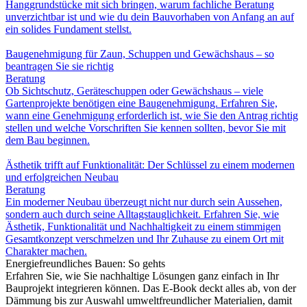
Hanggrundstücke mit sich bringen, warum fachliche Beratung
unverzichtbar ist und wie du dein Bauvorhaben von Anfang an auf
ein solides Fundament stellst.
Baugenehmigung für Zaun, Schuppen und Gewächshaus – so
beantragen Sie sie richtig
Beratung
Ob Sichtschutz, Geräteschuppen oder Gewächshaus – viele
Gartenprojekte benötigen eine Baugenehmigung. Erfahren Sie,
wann eine Genehmigung erforderlich ist, wie Sie den Antrag richtig
stellen und welche Vorschriften Sie kennen sollten, bevor Sie mit
dem Bau beginnen.
Ästhetik trifft auf Funktionalität: Der Schlüssel zu einem modernen
und erfolgreichen Neubau
Beratung
Ein moderner Neubau überzeugt nicht nur durch sein Aussehen,
sondern auch durch seine Alltagstauglichkeit. Erfahren Sie, wie
Ästhetik, Funktionalität und Nachhaltigkeit zu einem stimmigen
Gesamtkonzept verschmelzen und Ihr Zuhause zu einem Ort mit
Charakter machen.
Energiefreundliches Bauen: So gehts
Erfahren Sie, wie Sie nachhaltige Lösungen ganz einfach in Ihr
Bauprojekt integrieren können. Das E-Book deckt alles ab, von der
Dämmung bis zur Auswahl umweltfreundlicher Materialien, damit