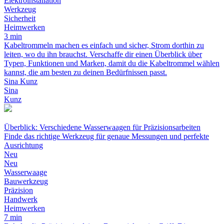
Elektroinstallation
Werkzeug
Sicherheit
Heimwerken
3 min
Kabeltrommeln machen es einfach und sicher, Strom dorthin zu
leiten, wo du ihn brauchst. Verschaffe dir einen Überblick über
Typen, Funktionen und Marken, damit du die Kabeltrommel wählen
kannst, die am besten zu deinen Bedürfnissen passt.
Sina Kunz
Sina
Kunz
Überblick: Verschiedene Wasserwaagen für Präzisionsarbeiten
Finde das richtige Werkzeug für genaue Messungen und perfekte
Ausrichtung
Neu
Neu
Wasserwaage
Bauwerkzeug
Präzision
Handwerk
Heimwerken
7 min