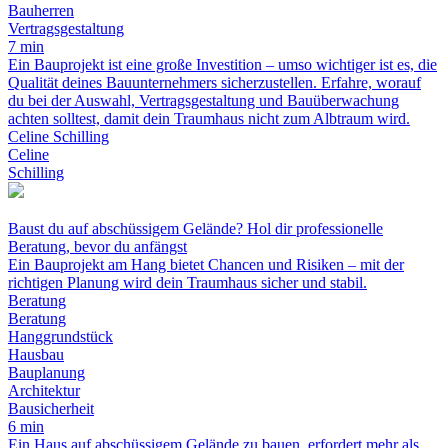
Bauherren
Vertragsgestaltung
7 min
Ein Bauprojekt ist eine große Investition – umso wichtiger ist es, die
Qualität deines Bauunternehmers sicherzustellen. Erfahre, worauf
du bei der Auswahl, Vertragsgestaltung und Bauüberwachung
achten solltest, damit dein Traumhaus nicht zum Albtraum wird.
Celine Schilling
Celine
Schilling
Baust du auf abschüssigem Gelände? Hol dir professionelle
Beratung, bevor du anfängst
Ein Bauprojekt am Hang bietet Chancen und Risiken – mit der
richtigen Planung wird dein Traumhaus sicher und stabil.
Beratung
Beratung
Hanggrundstück
Hausbau
Bauplanung
Architektur
Bausicherheit
6 min
Ein Haus auf abschüssigem Gelände zu bauen, erfordert mehr als