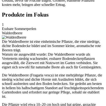
Geduld, bevor sie Früchte tragen. Größere, etablierte Pflanzen
kosten mehr, bringen aber schneller Ertrag.
Produkte im Fokus
1
Essbare Sommerperlen
Walderdbeere
Die Walderdbeere ist eine einheimische Pflanze, die eine niedrige,
dichte Bodendecke bildet und im Sommer kleine, aromatische rote
Beeren trägt.
Warum sie ausgewählt wurde: Die Walderdbeere wurde als
Vertreterin niedrig wachsender, essbarer Bodendeckerpflanzen
ausgewählt, die Zierwert mit Nutzwert im Garten verbinden. Sie
eignet sich sowohl für naturnahe Beete als auch für Gemüsegärten.
Die Walderdbeere (Fragaria vesca) ist eine mehrjährige Pflanze, die
niedrig wächst und dichte Horste mit Ausläufern bildet, die sich
schnell ausbreiten und den Boden bedecken. Sie gedeiht am besten
in hellem bis halbschattigem Standort auf feuchtigkeitsspeicherndem
Gartenboden und erfordert nur geringe Pflege, sobald sie etabliert
ist.
Die Pflanze wird etwa 10–20 cm hoch und hat grüne, gezackte