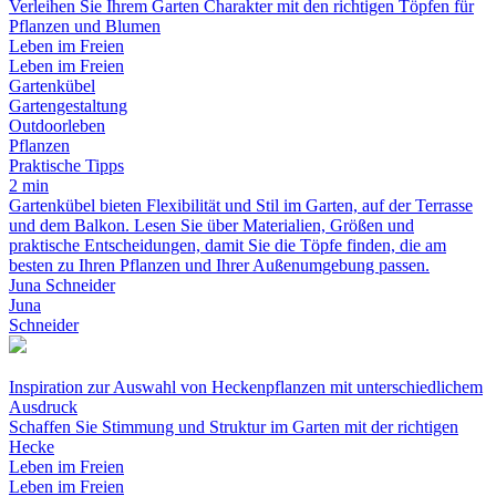
Verleihen Sie Ihrem Garten Charakter mit den richtigen Töpfen für
Pflanzen und Blumen
Leben im Freien
Leben im Freien
Gartenkübel
Gartengestaltung
Outdoorleben
Pflanzen
Praktische Tipps
2 min
Gartenkübel bieten Flexibilität und Stil im Garten, auf der Terrasse
und dem Balkon. Lesen Sie über Materialien, Größen und
praktische Entscheidungen, damit Sie die Töpfe finden, die am
besten zu Ihren Pflanzen und Ihrer Außenumgebung passen.
Juna Schneider
Juna
Schneider
Inspiration zur Auswahl von Heckenpflanzen mit unterschiedlichem
Ausdruck
Schaffen Sie Stimmung und Struktur im Garten mit der richtigen
Hecke
Leben im Freien
Leben im Freien