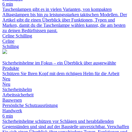
6 min
Taschenlampen gibt es in vielen Varianten, von kompakten
Alltagslampen bis hin zu leistungsstarken taktischen Modellen. Der
Artikel gibt dir einen Überblick über Funktionen, Typen und
Marken, damit du die Taschenlampe wählen kannst, die am besten
zu deinen Bedürfnissen passt.
Celine Schilling
Celine
Schilling
Sicherheitshelme im Fokus – ein Überblick über ausgewählte
Produkte
Schützen Sie Ihren Kopf mit dem richtigen Helm für die Arbeit
Neu
Neu
Sicherheitshelm
Arbeitssicherheit
Bauwesen
Persönliche Schutzausrüstung
Handwerk
6 min
Sicherheitshelme schützen vor Schlägen und herabfallenden
Gegenständen und sind auf der Baustelle unverzichtbar. Verschaffen
Sie sich einen Überblick über verschiedene Typen, Funktionen und