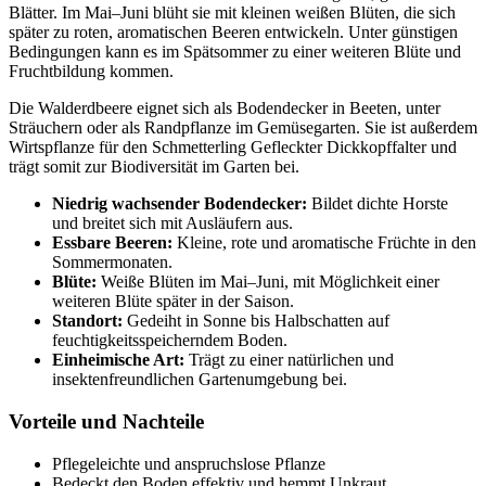
Blätter. Im Mai–Juni blüht sie mit kleinen weißen Blüten, die sich
später zu roten, aromatischen Beeren entwickeln. Unter günstigen
Bedingungen kann es im Spätsommer zu einer weiteren Blüte und
Fruchtbildung kommen.
Die Walderdbeere eignet sich als Bodendecker in Beeten, unter
Sträuchern oder als Randpflanze im Gemüsegarten. Sie ist außerdem
Wirtspflanze für den Schmetterling Gefleckter Dickkopffalter und
trägt somit zur Biodiversität im Garten bei.
Niedrig wachsender Bodendecker:
Bildet dichte Horste
und breitet sich mit Ausläufern aus.
Essbare Beeren:
Kleine, rote und aromatische Früchte in den
Sommermonaten.
Blüte:
Weiße Blüten im Mai–Juni, mit Möglichkeit einer
weiteren Blüte später in der Saison.
Standort:
Gedeiht in Sonne bis Halbschatten auf
feuchtigkeitsspeicherndem Boden.
Einheimische Art:
Trägt zu einer natürlichen und
insektenfreundlichen Gartenumgebung bei.
Vorteile und Nachteile
Pflegeleichte und anspruchslose Pflanze
Bedeckt den Boden effektiv und hemmt Unkraut