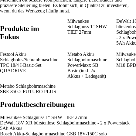
präzisere Steuerung bieten. Es lohnt sich, in Qualität zu investieren,
wenn du das Werkzeug häufig nutzt.
Milwaukee
DeWalt 
Schlagnuss 1" SHW
bürstenlos
Produkte im
TIEF 27mm
Schlagbo
Fokus
- 2 x Pow
5Ah Akku
Festool Akku-
Metabo Akku-
Milwauke
Schlagbohr-/Schraubmaschine
Schlagbohrmaschine
Schlagbo
TPC 18/4 I-Basic-Set
PowerMaxx SB
M18 BPD
QUADRIVE
Basic (inkl. 2x
Akkus + Ladegerät)
Metabo Schlagbohrmaschine
SBE 850-2 FUTURO PLUS
Produktbeschreibungen
Milwaukee Schlagnuss 1" SHW TIEF 27mm
DeWalt 18V XR bürstenlose Schlagbohrmaschine - 2 x Powerstack
5Ah Akkus
Bosch Akku-Schlagbohrmaschine GSB 18V-150C solo