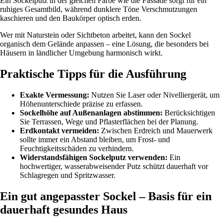
Ein Sockelputz in der gleichen Farbe wie die Fassade sorgt für ein
ruhiges Gesamtbild, während dunklere Töne Verschmutzungen
kaschieren und den Baukörper optisch erden.
Wer mit Naturstein oder Sichtbeton arbeitet, kann den Sockel
organisch dem Gelände anpassen – eine Lösung, die besonders bei
Häusern in ländlicher Umgebung harmonisch wirkt.
Praktische Tipps für die Ausführung
Exakte Vermessung:
Nutzen Sie Laser oder Nivelliergerät, um
Höhenunterschiede präzise zu erfassen.
Sockelhöhe auf Außenanlagen abstimmen:
Berücksichtigen
Sie Terrassen, Wege und Pflasterflächen bei der Planung.
Erdkontakt vermeiden:
Zwischen Erdreich und Mauerwerk
sollte immer ein Abstand bleiben, um Frost- und
Feuchtigkeitsschäden zu verhindern.
Widerstandsfähigen Sockelputz verwenden:
Ein
hochwertiger, wasserabweisender Putz schützt dauerhaft vor
Schlagregen und Spritzwasser.
Ein gut angepasster Sockel – Basis für ein
dauerhaft gesundes Haus